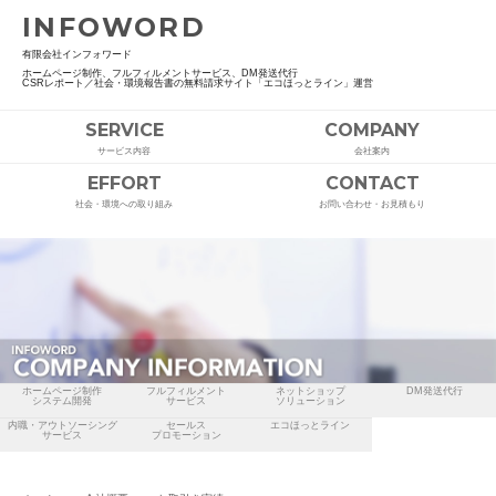
INFOWORD
有限会社インフォワード
ホームページ制作、フルフィルメントサービス、DM発送代行
CSRレポート／社会・環境報告書の無料請求サイト「エコほっとライン」運営
SERVICE
COMPANY
サービス内容
会社案内
EFFORT
CONTACT
社会・環境への取り組み
お問い合わせ・お見積もり
ホームページ制作
フルフィルメント
ネットショップ
DM発送代行
システム開発
サービス
ソリューション
内職・アウトソーシング
セールス
エコほっとライン
サービス
プロモーション