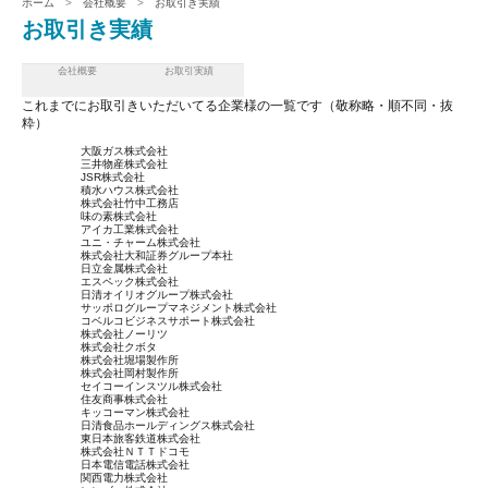
ホーム
>
会社概要
>
お取引き実績
お取引き実績
会社概要
お取引実績
これまでにお取引きいただいてる企業様の一覧です（敬称略・順不同・抜
粋）
大阪ガス株式会社
三井物産株式会社
JSR株式会社
積水ハウス株式会社
株式会社竹中工務店
味の素株式会社
アイカ工業株式会社
ユニ・チャーム株式会社
株式会社大和証券グループ本社
日立金属株式会社
エスペック株式会社
日清オイリオグループ株式会社
サッポログループマネジメント株式会社
コベルコビジネスサポート株式会社
株式会社ノーリツ
株式会社クボタ
株式会社堀場製作所
株式会社岡村製作所
セイコーインスツル株式会社
住友商事株式会社
キッコーマン株式会社
日清食品ホールディングス株式会社
東日本旅客鉄道株式会社
株式会社ＮＴＴドコモ
日本電信電話株式会社
関西電力株式会社