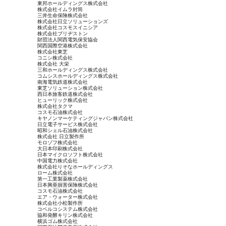
東邦ホールディングス株式会社
株式会社イムラ封筒
三井生命保険株式会社
株式会社日立ソリューションズ
株式会社コスモスイニシア
株式会社ブリヂストン
財団法人関西電気保安協会
関西国際空港株式会社
株式会社東芝
コニシ株式会社
株式会社 大栄
三和ホールディングス株式会社
コムシスホールディングス株式会社
南海電気鉄道株式会社
東芝ソリューション株式会社
西日本旅客鉄道株式会社
ヒューリック株式会社
株式会社タクマ
コスモ石油株式会社
キヤノンマーケティングジャパン株式会社
日立電子サービス株式会社
昭和シェル石油株式会社
株式会社 日立製作所
モロゾフ株式会社
大日本印刷株式会社
日本マイクロソフト株式会社
中国電力株式会社
株式会社りそなホールディングス
ローム株式会社
第一工業製薬株式会社
日本興亜損害保険株式会社
コスモ石油株式会社
エア・ウォーター株式会社
株式会社小松製作所
コベルコシステム株式会社
協和発酵キリン株式会社
横浜ゴム株式会社