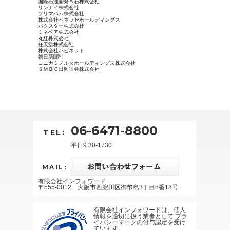
国際石油開発帝石株式会社
リンナイ株式会社
プリマハム株式会社
株式会社ベネッセホールディングス
バクスター株式会社
ミネベア株式会社
丸紅株式会社
任天堂株式会社
株式会社ハピネット
朝日新聞社
コニカミノルタホールディングス株式会社
ＳＭＢＣ日興証券株式会社
06-6471-8800
TEL:
平日9:30-1730
MAIL:
有限会社インフォワード
〒555-0012 大阪市西淀川区御幣島3丁目8番18号
有限会社インフォワードは、個人
情報を適切に扱う業者として プラ
イバシーマークの付与認定を受け
ています。