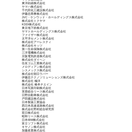
東洋紡績株式会社
ヤマハ株式会社
千代田化工建設株式会社
伊藤忠商事株式会社
JVC・ケンウッド・ホールディングス株式会社
株式会社トクヤマ
KDDI株式会社
東京地下鉄株式会社
ヤマトホールディングス株式会社
ファイザー株式会社
太平洋セメント株式会社
株式会社アーレスティ
株式会社キッツ
第一生命保険株式会社
三洋電機株式会社
京阪電気鉄道株式会社
株式会社ダイヘン
住友ゴム工業株式会社
メロディアン株式会社
シスメックス株式会社
株式会社朝日ラバー
伊藤忠テクノソリューションズ株式会社
株式会社 極洋
株式会社 椿本チエイン
日本写真印刷株式会社
芙蓉総合リース株式会社
日野自動車株式会社
戸田建設株式会社
日本製薬工業協会
西日本高速道路株式会社
株式会社野村総合研究所
双日株式会社
昭和リース株式会社
日本IBM株式会社
富士ソフト株式会社
キヤノン株式会社
加藤産業株式会社